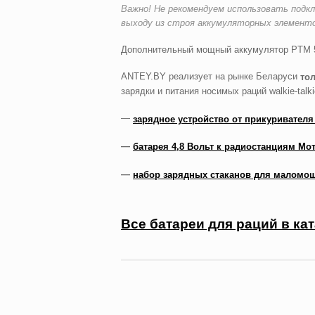
Важно! Не рекомендуем использовать подкл
выходу из строя аккумуляторных элементо
Дополнительный мощный аккумулятор PTM 54
ANTEY.BY реализует на рынке Беларуси
то
зарядки и питания носимых раций walkie-talki
—
зарядное устройство от прикуривателя
—
батарея 4,8 Вольт к радиостанциям Мо
—
набор зарядных стаканов для маломо
Все батареи для раций в ка