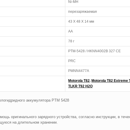
Ni-MН
перезаряжаемая
43 Х 48 Х 14 мм
AA
78 г
PTM-5428 / HKNN4002B 327 CE
PRC
PMNN4477A
,
Motorola T82
Motorola T82 Extreme 
TLKR T92 H2O
ллогидридного аккумулятора PTM 5428
мощь оригинального зарядного устройства, согласно инструкции, в течен
щуюся на длительном хранении.