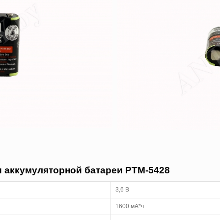
и аккумуляторной батареи PTM-5428
3,6 В
1600 мА*ч