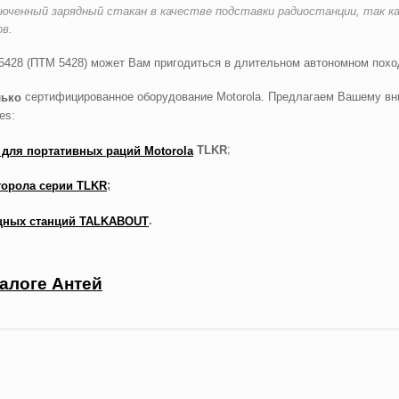
юченный зарядный стакан в качестве подставки радиостанции, так как
в.
28 (ПТМ 5428) может Вам пригодиться в длительном автономном поход
сертифицированное оборудование Motorola. Предлагаем Вашему вн
лько
es:
;
TLKR
 для портативных раций Motorola
;
торола серии TLKR
.
щных станций TALKABOUT
талоге Антей