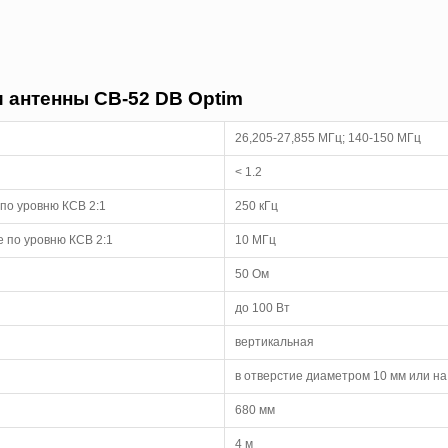
 антенны CB-52 DB Optim
26,205-27,855 МГц; 140-150 МГц
< 1.2
по уровню КСВ 2:1
250 кГц
 по уровню КСВ 2:1
10 МГц
50 Ом
до 100 Вт
вертикальная
в отверстие диаметром 10 мм или н
680 мм
4 м