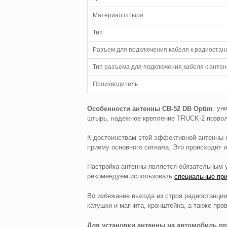
Материал штыря
Тип
Разъем для подключения кабеля к радиостан
Тип разъема для подключения кабеля к анте
Производитель
: ун
Особенности антенны CB-52 DB Optim
штырь, надежное крепление TRUCK-2 позвол
К достоинствам этой эффективной антенны 
приему основного сигнала. Это происходит и
Настройка антенны является обязательным 
рекомендуем использовать
специальные пр
Во избежание выхода из строя радиостанци
катушки и магнита, кронштейна, а также про
Для установки антенны на автомобиль 