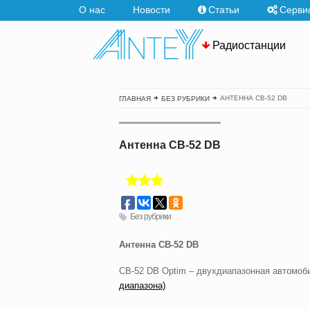
О нас
Новости
Статьи
Серви
Радиостанции
АНТЕННА CB-52 DB
ГЛАВНАЯ
БЕЗ РУБРИКИ
Антенна CB-52 DB
Без рубрики
Антенна CB-52 DB
CB-52 DB Optim – двухдиапазонная автомоб
диапазона)