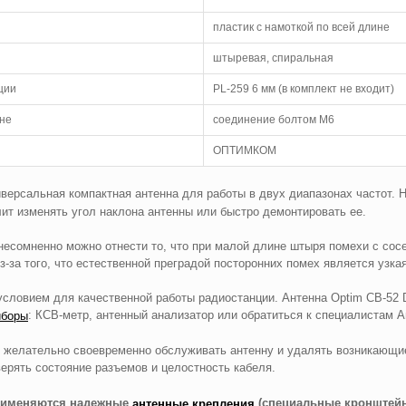
пластик с намоткой по всей длине
штыревая, спиральная
ции
PL-259 6 мм (в комплект не входит)
нне
соединение болтом М6
ОПТИМКОМ
иверсальная компактная антенна для работы в двух диапазонах частот. 
ит изменять угол наклона антенны или быстро демонтировать ее.
несомненно можно отнести то, что при малой длине штыря помехи с сос
з-за того, что естественной преградой посторонних помех является узка
условием для качественной работы радиостанции. Антенна Optim CB-52 
: КСВ-метр, антенный анализатор или обратиться к специалистам А
иборы
и желательно своевременно обслуживать антенну и удалять возникающие
верять состояние разъемов и целостность кабеля.
применяются надежные
(специальные кронштейн
антенные крепления