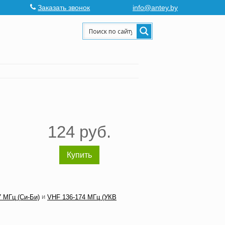
Заказать звонок
info@antey.by
124 руб.
Купить
и
 МГц (Си-Би)
VHF 136-174 МГц (УКВ