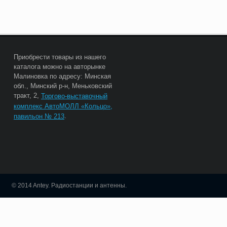
Приобрести товары из нашего
каталога можно на авторынке
Малиновка по адресу: Минская
обл., Минский р-н, Меньковский
тракт, 2,
Торгово-выставочный
комплекс АвтоМОЛЛ «Кольцо»,
.
павильон № 213
© 2014 Antey. Радиостанции и антенны.