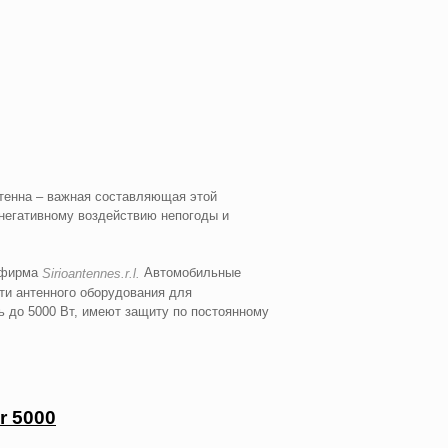
нтенна – важная составляющая этой
 негативному воздействию непогоды и
я фирма
Автомобильные
Sirio
antenne
s
.
r
.
l
.
ти антенного оборудования для
 до 5000 Вт, имеют защиту по постоянному
r 5000