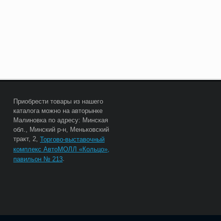
Приобрести товары из нашего
каталога можно на авторынке
Малиновка по адресу: Минская
обл., Минский р-н, Меньковский
тракт, 2,
Торгово-выставочный
комплекс АвтоМОЛЛ «Кольцо»,
.
павильон № 213