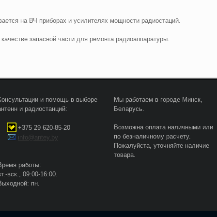
вается на ВЧ приборах и усилителях мощности радиостаций.
качестве запасной части для ремонта радиоаппаратуры.
Консультации и помощь в выборе
Мы работаем в городе Минск,
антенн и радиостанций:
Беларусь.
Возможна оплата наличными или
+375 29 620-85-20
по безналичному расчету.
info@antey.by
Пожалуйста, уточняйте наличие
товара.
Время работы:
вт.-вск., 09:00-16:00.
Выходной: пн.