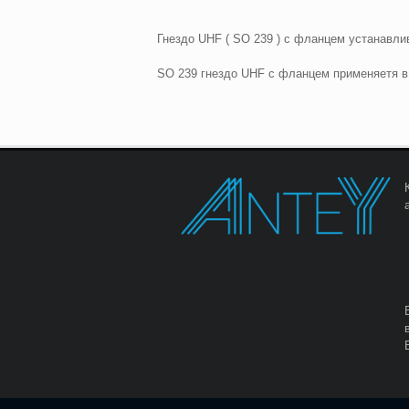
Гнездо UHF ( SO 239 ) с фланцем устанавли
SO 239 гнездо UHF с фланцем применяетя в 