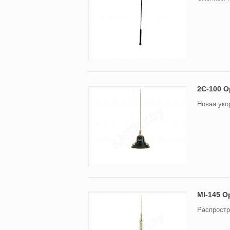
2C-100 O
Новая уко
Ml-145 O
Распростр