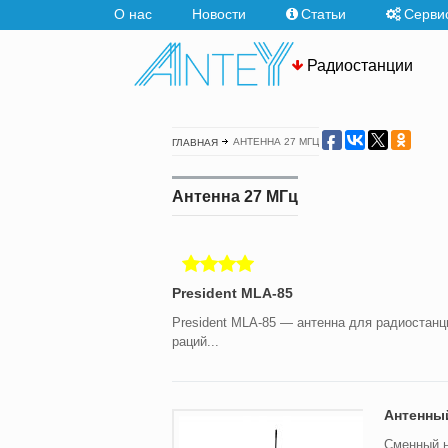
О нас
Новости
Статьи
Серви
Радиостанции
АНТЕННА 27 МГЦ
ГЛАВНАЯ
Антенна 27 МГц
President MLA-85
President MLA-85 — антенна для радиостан
раций...
Антенный
Сменный н