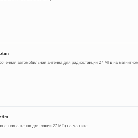
ptim
роченная автомобильная антенна для радиостанции 27 МГц на магнитном
ptim
аненная антенна для рации 27 МГц на магните.