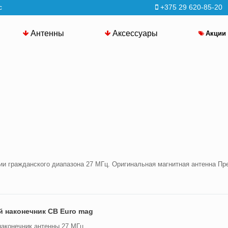
с
+375 29 620-85-20
Антенны
Аксессуары
Акции
ции гражданского диапазона 27 МГц. Оригинальная магнитная антенна П
 наконечник CB Euro mag
аконечник антенны 27 МГц