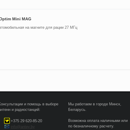
Optim Mini MAG
втомобильная на магните для рации 27 МГц
Консультации и помощь в выборе
Мы работаем в городе Минск,
антенн и радиостанций:
Беларусь.
Возможна оплата наличными или
+375 29 620-85-20
по безналичному расчету.
info@antey.by