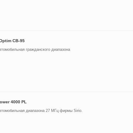
Optim CB-95
втомобильная гражданского диапазона
Power 4000 PL
втомобильная диапазона 27 МГц фирмы Sirio.