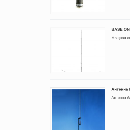
BASE ON
Мощная ан
Антенна 
Антенна б