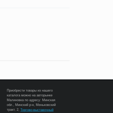
Приобрести товары из нашего
каталога можно на авторынке
Малиновка по адресу: Минская
обл., Минский р-н, Меньковский
тракт, 2,
Торгово-выставочный