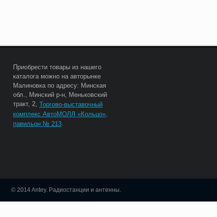
Приобрести товары из нашего
каталога можно на авторынке
Малиновка по адресу: Минская
обл., Минский р-н, Меньковский
тракт, 2,
Торгово-выставочный
комплекс АвтоМОЛЛ «Кольцо»,
.
павильон № 213
© 2014 Antey. Радиостанции и антенны.