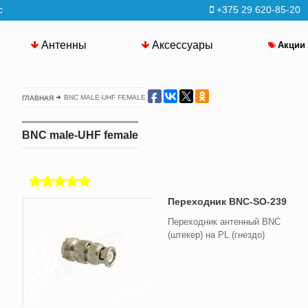
с
+375 29 620-85-20
Антенны
Аксессуары
Акции
BNС MALE-UHF FEMALE
ГЛАВНАЯ
BNС male-UHF female
Переходник BNC-SO-239
Переходник антенный BNC
(штекер) на PL (гнездо)