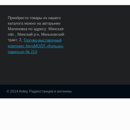
Приобрести товары из нашего
каталога можно на авторынке
Малиновка по адресу: Минская
обл., Минский р-н, Меньковский
тракт, 2,
Торгово-выставочный
комплекс АвтоМОЛЛ «Кольцо»,
.
павильон № 213
© 2014 Antey. Радиостанции и антенны.