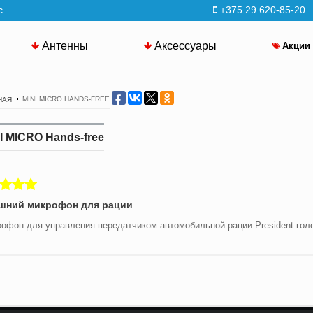
с
+375 29 620-85-20
Антенны
Аксессуары
Акции
MINI MICRO HANDS-FREE
НАЯ
I MICRO Hands-free
шний микрофон для рации
офон для управления передатчиком автомобильной рации President гол