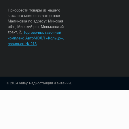
Приобрести товары из нашего
каталога можно на авторынке
Малиновка по адресу: Минская
обл., Минский р-н, Меньковский
тракт, 2,
Торгово-выставочный
комплекс АвтоМОЛЛ «Кольцо»,
.
павильон № 213
© 2014 Antey. Радиостанции и антенны.