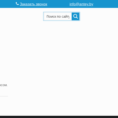
Заказать звонок
info@antey.by
осом.