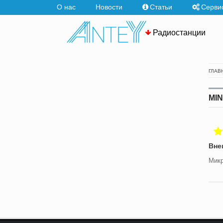
О нас
Новости
Статьи
Серви
Радиостанции
ГЛАВ
MIN
Вне
Микр