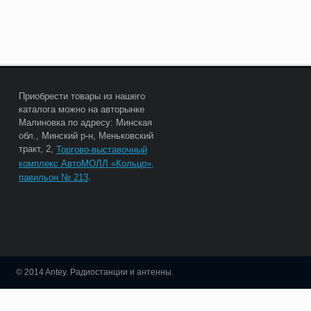
Приобрести товары из нашего
каталога можно на авторынке
Малиновка по адресу: Минская
обл., Минский р-н, Меньковский
тракт, 2,
Торгово-выставочный
комплекс АвтоМОЛЛ «Кольцо»,
.
павильон № 213
© 2014 Antey. Радиостанции и антенны.