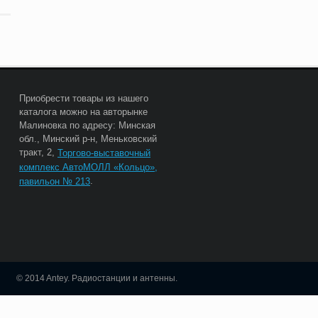
Приобрести товары из нашего
каталога можно на авторынке
Малиновка по адресу: Минская
обл., Минский р-н, Меньковский
тракт, 2,
Торгово-выставочный
комплекс АвтоМОЛЛ «Кольцо»,
.
павильон № 213
© 2014 Antey. Радиостанции и антенны.