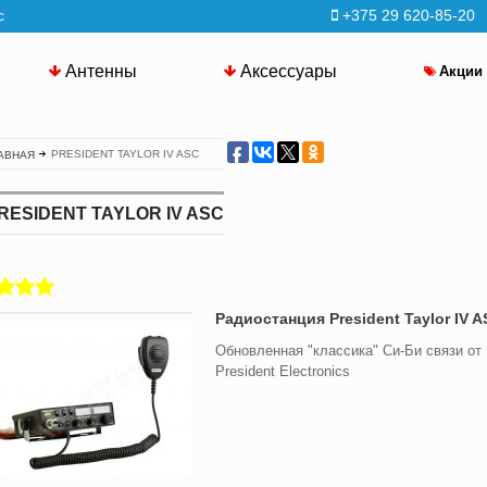
с
+375 29 620-85-20
Антенны
Аксессуары
Акции
PRESIDENT TAYLOR IV ASC
АВНАЯ
RESIDENT TAYLOR IV ASC
Радиостанция President Taylor IV A
Обновленная "классика" Си-Би связи от
President Electronics