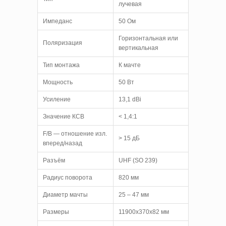
лучевая
Импеданс
50 Ом
Горизонтальная или
Поляризация
вертикальная
Тип монтажа
К мачте
Мощность
50 Вт
Усиление
13,1 dBi
Значение КСВ
< 1,4:1
F/B — отношение изл.
> 15 дБ
вперед/назад
Разъём
UHF (SO 239)
Радиус поворота
820 мм
Диаметр мачты
25 – 47 мм
Размеры
11900x370x82 мм