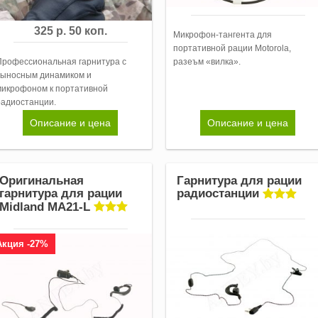
325 р. 50 коп.
Микрофон-тангента для
портативной рации Motorola,
разеъм «вилка».
Профессиональная гарнитура с
выносным динамиком и
микрофоном к портативной
радиостанции.
Описание и цена
Описание и цена
Оригинальная
Гарнитура для рации
гарнитура для рации
радиостанции
Midland MA21-L
Акция -27%