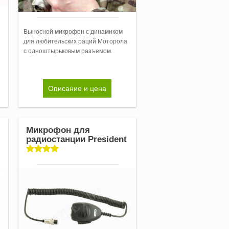
Выносной микрофон с динамиком
для любительских раций Моторола
с одноштырьковым разъемом.
Описание и цена
Микрофон для
радиостанции President