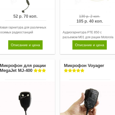
52 р. 70 коп.
130 р. 2 коп.
105 р. 40 коп.
Новая гарнитура для различных
носимых радиостанций
Аудиогарнитура PTE 850 с
разъемом M01 для рации Motorola
Описание и цена
Описание и цена
Микрофон для рации
Микрофон Voyager
MegaJet MJ-400