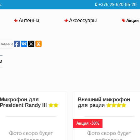
с
+375 29 620-85-20
Антенны
Аксессуары
Акции
ИНАМИКИ
и
Микрофон для
Внешний микрофон
President Randy III
для рации
Акция -38%