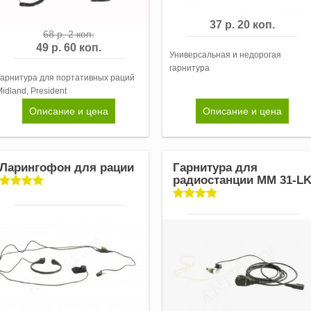
37 р. 20 коп.
68 р. 2 коп.
49 р. 60 коп.
Универсальная и недорогая
гарнитура
Гарнитура для портативных раций
idland, President
Описание и цена
Описание и цена
Ларингофон для рации
Гарнитура для
радиостанции MM 31-L