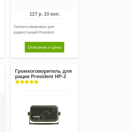
127 р. 10 коп.
Тангента-микрофон для
радиостанций President
Описание и цена
Громкоговоритель для
K
рации President HP-2