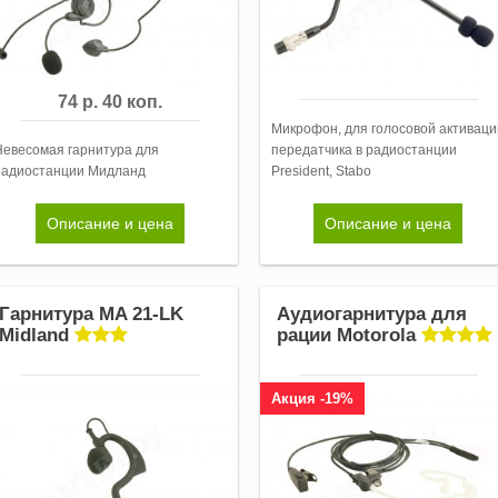
74 р. 40 коп.
Микрофон, для голосовой активаци
Невесомая гарнитура для
передатчика в радиостанции
радиостанции Мидланд
President, Stabo
Описание и цена
Описание и цена
Гарнитура MA 21-LK
Аудиогарнитура для
Midland
рации Motorola
Акция -19%