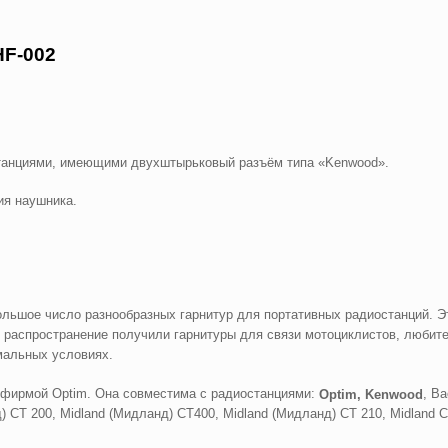
HF-002
танциями, имеющими двухштырьковый разъём типа «Kenwood».
ия наушника.
ольшое число разнообразных гарнитур для портативных радиостанций. 
 распространение получили гарнитуры для связи мотоциклистов, любите
мальных условиях.
 фирмой Optim. Она совместима с радиостанциями:
, Ba
Optim, Kenwood
д) CT 200, Midland (Мидланд) CT400, Midland (Мидланд) CT 210, Midland 