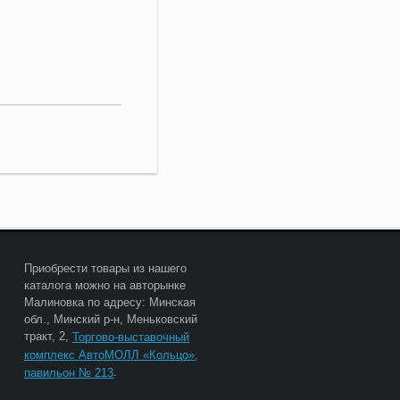
Приобрести товары из нашего
каталога можно на авторынке
Малиновка по адресу: Минская
обл., Минский р-н, Меньковский
тракт, 2,
Торгово-выставочный
комплекс АвтоМОЛЛ «Кольцо»,
.
павильон № 213