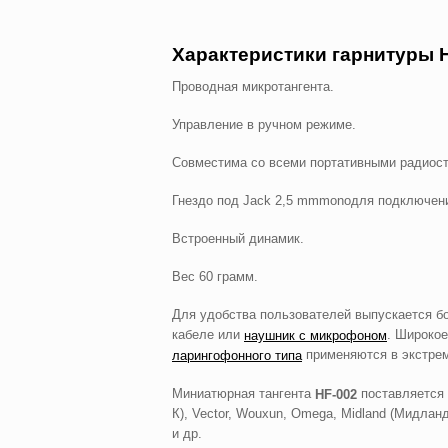
Характеристики гарнитуры
Проводная микротангента.
Управление в ручном режиме.
Совместима со всеми портативными радиос
Гнездо под Jack 2,5 mmmonoдля подключен
Встроенный динамик.
Вес 60 грамм.
Для удобства пользователей выпускается б
кабеле или
. Широкое
наушник с микрофоном
применяются в экстре
ларингофонного типа
Миниатюрная тангента
поставляется
HF
-002
К), Vector, Wouxun, Omega, Midland (Мидлан
и др.