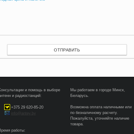
Консультации и помощь в выборе
Мы работаем в городе Минск,
антенн и радиостанций:
Беларусь.
Возможна оплата наличными или
+375 29 620-85-20
по безналичному расчету.
info@antey.by
Пожалуйста, уточняйте наличие
товара.
Время работы: