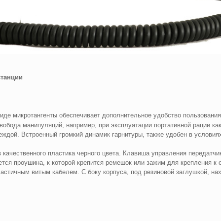
станции
иде микротангенты обеспечивает дополнительное удобство пользования
вобода манипуляций, например, при эксплуатации портативной рации ка
деждой. Встроенный громкий динамик гарнитуры, также удобен в услови
 качественного пластика черного цвета. Клавиша управления передатч
ется проушина, к которой крепится ремешок или зажим для крепления к
астичным витым кабелем. С боку корпуса, под резиновой заглушкой, на