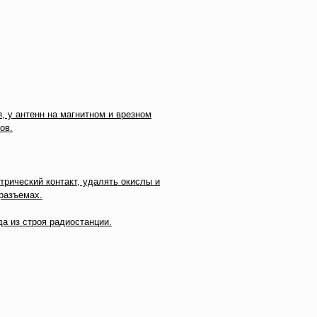
, у антенн на магнитном и врезном
ов.
рический контакт, удалять окислы и
разъемах.
а из строя радиостанции.