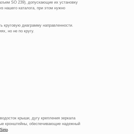
азъем SO 239), допускающие их установку
из нашего каталога, при этом нужно
ть круговую диаграмму направленности.
х, но не по кругу.
водосток крыши, дугу крепления зеркала
ьные кронштейны, обеспечивающие надежный
.
Sirio