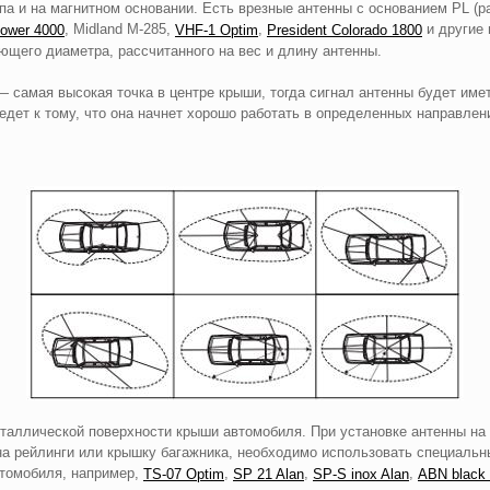
а и на магнитном основании. Есть врезные антенны с основанием PL (р
, Midland M-285,
,
и другие 
Power 4000
VHF-1 Optim
President Colorado 1800
ющего диаметра, рассчитанного на вес и длину антенны.
самая высокая точка в центре крыши, тогда сигнал антенны будет име
ет к тому, что она начнет хорошо работать в определенных направления
таллической поверхности крыши автомобиля. При установке антенны на 
, на рейлинги или крышку багажника, необходимо использовать специал
втомобиля, например,
,
,
,
TS-07 Optim
SP 21 Alan
SP-S inox Alan
ABN black 