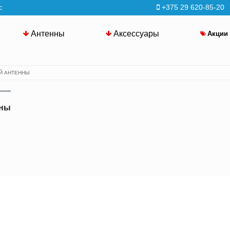
с
+375 29 620-85-20
Антенны
Аксессуары
Акции
Й АНТЕННЫ
нны