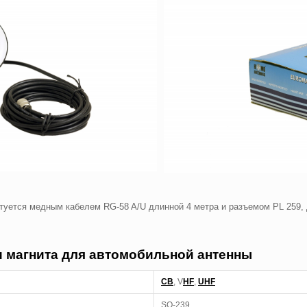
туется медным кабелем RG-58 A/U длинной 4 метра и разъемом PL 259,
и магнита для автомобильной антенны
, V
,
CB
HF
UHF
SO-239