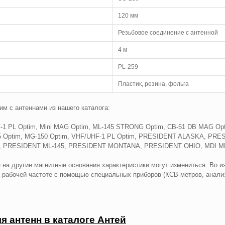
120 мм
Резьбовое соединение с антенной
4 м
PL-259
Пластик, резина, фольга
м с антеннами из нашего каталога:
-1 PL Optim, Mini MAG Optim, ML-145 STRONG Optim, CB-51 DB MAG Opt
45 Optim, MG-150 Optim, VHF/UHF-1 PL Optim, PRESIDENT ALASKA, P
PRESIDENT ML-145, PRESIDENT MONTANA, PRESIDENT OHIO, MDI ML-14
н на другие магнитные основания характеристики могут измениться. Во и
 рабочей частоте с помощью специальных приборов (КСВ-метров, анализ
я антенн в каталоге Антей