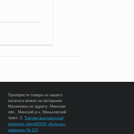
Приобрести товары из нашего
каталога можно на авторынке
Малиновка по адресу: Минская
обл., Минский р-н, Меньковский
тракт, 2,
Торгово-выставочный
комплекс АвтоМОЛЛ «Кольцо»,
.
павильон № 213