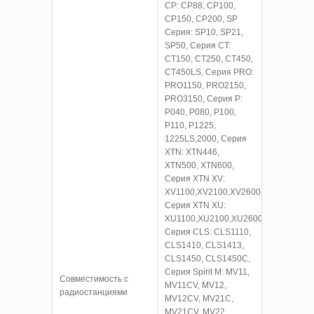
CP: CP88, CP100,
CP150, CP200, SP
Серия: SP10, SP21,
SP50, Серия CT:
CT150, CT250, CT450,
CT450LS, Серия PRO:
PRO1150, PRO2150,
PRO3150, Серия P:
P040, P080, P100,
P110, P1225,
1225LS,2000, Серия
XTN: XTN446,
XTN500, XTN600,
Серия XTN XV:
XV1100,XV2100,XV2600,
Серия XTN XU:
XU1100,XU2100,XU2600,
Серия CLS: CLS1110,
CLS1410, CLS1413,
CLS1450, CLS1450C,
Серия Spirit M: MV11,
Совместимость с
MV11CV, MV12,
радиостанциями
MV12CV, MV21C,
MV21CV, MV22,