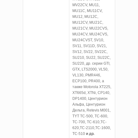
MV22CV, MU11,
MU11C, MU11CV,
MU12, MU12C,
MU12CV, MU21C,
MU21CV, MU22CVS,
MU24CV, MU24CVS,
MU24CVST, SV10,
SV11, SV11D, SV21,
SV12, SV22, SV22C,
SU210, SU22, SU22C,
SU220, др. серии GTI,
GTX, LTS2000, VL50,
VL130, PMR446,
ECP100, PR400, а
также Motorola ХТ225,
XT665d, XTNi, СР140,
DP1400, Центурион
Альфа, Центурион
Дельта, Retevis M001,
TYT TC-500, TC-600,
TC-700, TC-610,TC-
620,TC-2110,TC-1600,
TC-510
и др
.