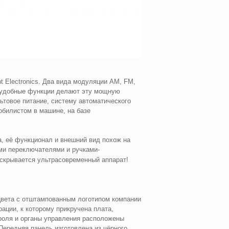
t Electronics. Два вида модуляции AM, FM,
е удобные функции делают эту мощную
ьтовое питание, систему автоматического
обилистом в машине, на базе
а, её функционал и внешний вид похож на
ми переключателями и ручками-
скрывается ультрасовременный аппарат!
 цвета с отштампованным логотипом компании
ации, к которому прикручена плата,
роля и органы управления расположены
Передняя панель изготовлена из чёрного