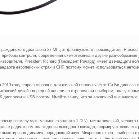
гражданского диапазона 27 МГц от французского производителя Presiden
, приборы контроля, современная схемотехника и другие разнообразны
изводителя. President Richard (Президент Ричард) имеет двенадцати вол
андарта европейских стран и СНГ, поэтому может использоваться автом
 2019 году, спроектирована для широкой полосы частот Си-Би диапазон
риканский дизайн передней панели со стрелочным прибором, ползунковы
дисплеем и USB портом. Имейте ввиду, что за архаичной внешностью 
своему размеру чуть меньше стандарта 1 DIN), металлический, черного
ас с радиатором охлаждения выходного каскада, формирует «скелет» р
е вмонтирован динамик, передающий звук. Микрофон экран, прибор конт
которые сдвоенные, валкодер переключения частот с функцией кнопки. 