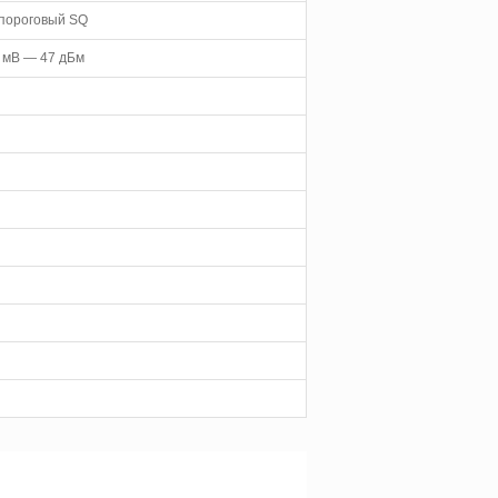
 пороговый SQ
1 мВ — 47 дБм