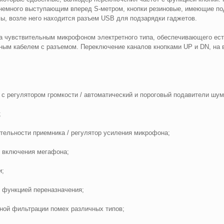
 немного выступающим вперед S-метром, кнопки резиновые, имеющие по
ы, возле него находится разъем USB для подзарядки гаджетов.
на чувствительным микрофоном электретного типа, обеспечивающего ес
ным кабелем с разъемом. Переключение каналов кнопками UP и DN, на в
регулятором громкости / автоматический и пороговый подавители шум
;
тельности приемника / регулятор усиления микрофона;
 включения мегафона;
и;
 функцией переназначения;
ной фильтрации помех различных типов;