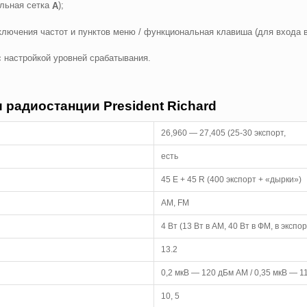
альная сетка
);
А
ючения частот и пунктов меню / функциональная клавиша (для входа в 
 настройкой уровней срабатывания.
 радиостанции President Richard
26,960 — 27,405 (25-30 экспорт,
есть
45 E + 45 R (400 экспорт + «дырки»)
AM, FM
4 Вт (13 Вт в АМ, 40 Вт в ФМ, в экспо
13.2
0,2 мкВ — 120 дБм AM / 0,35 мкВ — 
10, 5