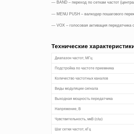
— BAND – переход по сеткам частот (центр
— MENU PUSH – валкодер пошагового перекл
— VOX – голосовая активация передатчика с
Технические характеристики
Диапазон частот, МГц
Подстройка по частоте приемника
Количество частотных каналов
Виды модуляции сигнала
Выходная мощность передатчика
Напряжение, В
Чувствительность, мкВ (с/ш)
Шаг сетки частот, кГц