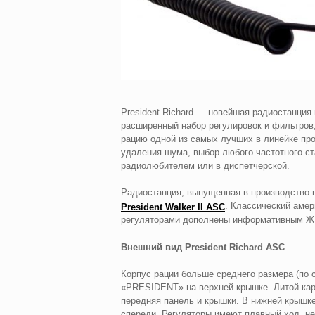
President Richard — новейшая радиостанция 
расширенный набор регулировок и фильтров
рацию одной из самых лучших в линейке про
удаления шума, выбор любого частотного ст
радиолюбителем или в диспетчерской.
Радиостанция, выпущенная в производство в
. Классический аме
President Walker II ASC
регуляторами дополнены информативным ЖК 
Внешний вид President Richard ASC
Корпус рации больше среднего размера (по 
«PRESIDENT» на верхней крышке. Литой карк
передняя панель и крышки. В нижней крышк
спереди. Регуляторы имеют плавный ход, не