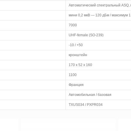
Автоматический спектральный ASQ,
мини 0,2 мкВ — 120 дБм / максимум 
7000
UHF-female (SO-239)
-10 / +50
кронштейн
170 x 52 x 160
1100
Франция
Автомобильная / базовая
TXUS034 / PXPR034