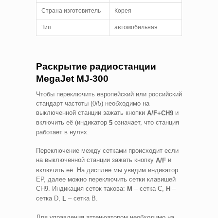
Страна изготовитель
Корея
Тип
автомобильная
Раскрытие радиостанции
MegaJet MJ-300
Чтобы переключить европейский или российский
стандарт частоты (0/5) необходимо на
выключенной станции зажать кнопки
и
A/F+CH9
включить её (индикатор
означает, что станция
5
работает в нулях.
Переключение между сетками происходит если
на выключенной станции зажать кнопку
и
A/F
включить её. На дисплее мы увидим индикатор
EP, далее можно переключить сетки клавишей
CH9. Индикация сеток такова:
– сетка C,
–
M
H
сетка D,
– сетка B.
L
Для управления аттенюатором необходимо на