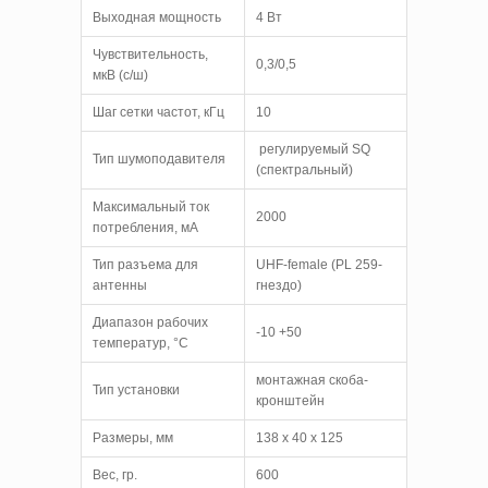
Выходная мощность
4 Вт
Чувствительность,
0,3/0,5
мкВ (с/ш)
Шаг сетки частот, кГц
10
регулируемый SQ
Тип шумоподавителя
(спектральный)
Максимальный ток
2000
потребления, мА
Тип разъема для
UHF-female (PL 259-
антенны
гнездо)
Диапазон рабочих
-10 +50
температур, °С
монтажная скоба-
Тип установки
кронштейн
Размеры, мм
138 x 40 x 125
Вес, гр.
600