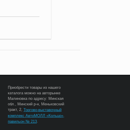
Приобрести товары из нашего
каталога можно на авторынке
Малиновка по адресу: Минская
обл., Минский р-н, Меньковский
тракт, 2,
Торгово-выставочный
комплекс АвтоМОЛЛ «Кольцо»,
.
павильон № 213