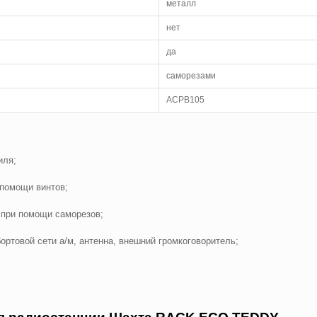
металл
нет
да
саморезами
ACPB105
иля;
 помощи винтов;
 при помощи саморезов;
ртовой сети а/м, антенна, внешний громкоговоритель;