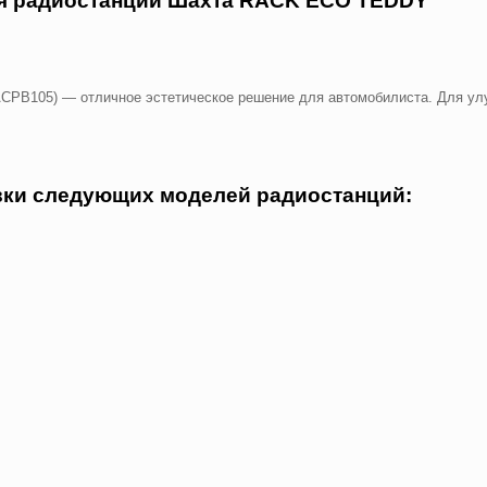
ля радиостанции Шахта RACK ECO TEDDY
(ACPB105) — отличное эстетическое решение для автомобилиста. Для у
вки следующих моделей радиостанций: