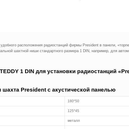
 удобного расположения радиостанций фирмы President в панели, «торпе
альной шахтной ниши стандартного размера 1 DIN, например, для автом
EDDY 1 DIN для установки радиостанций «Pre
 шахта President с акустической панелью
180*50
125*45
металл