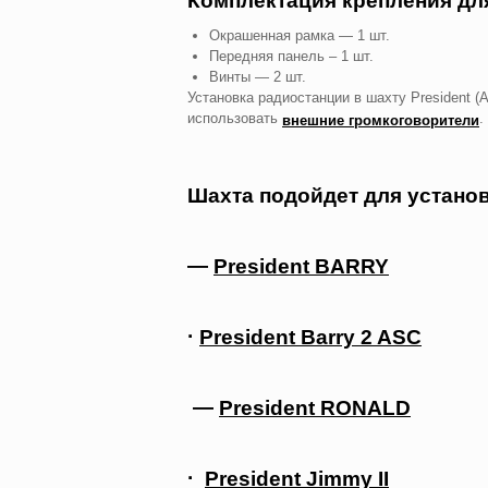
Комплектация крепления д
Окрашенная рамка — 1 шт.
Передняя панель – 1 шт.
Винты — 2 шт.
Установка радиостанции в шахту President 
использовать
.
внешние громкоговорители
Шахта подойдет для устано
—
President BARRY
·
President Barry 2 ASC
—
President RONALD
·
President Jimmy II