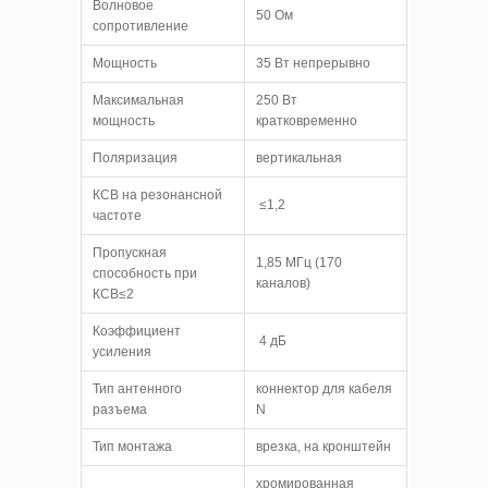
Волновое
50 Ом
сопротивление
Мощность
35 Вт непрерывно
Максимальная
250 Вт
мощность
кратковременно
Поляризация
вертикальная
КСВ на резонансной
≤1,2
частоте
Пропускная
1,85 МГц (170
способность при
каналов)
КСВ≤2
Коэффициент
4 дБ
усиления
Тип антенного
коннектор для кабеля
разъема
N
Тип монтажа
врезка, на кронштейн
хромированная