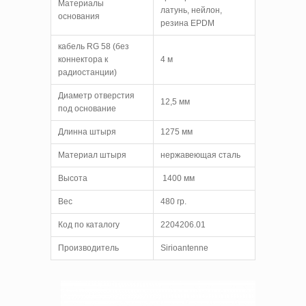
Материалы
латунь, нейлон,
основания
резина EPDM
кабель RG 58 (без
коннектора к
4 м
радиостанции)
Диаметр отверстия
12,5 мм
под основание
Длинна штыря
1275 мм
Материал штыря
нержавеющая сталь
Высота
1400 мм
Вес
480 гр.
Код по каталогу
2204206.01
Производитель
Sirioantenne