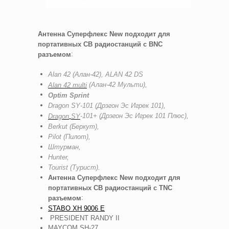
Антенна Суперфлекс New подходит для
портативных CB радиостанций c BNC
:
разъемом
Alan
42 (Алан-42), ALAN 42 DS
(Алан-42 Мульти),
Alan
42
multi
Optim Sprint
Dragon
SY
-101 (Дрэгон Эс Игрек 101),
-101+ (Дрэгон Эс Игрек 101 Плюс),
Dragon
SY
Berkut
(Беркут),
Pilot
(Пилот),
Штурман,
Hunter,
Tourist
(Турист)
.
Антенна Суперфлекс New подходит для
портативных CB радиостанций c TNC
:
разъемом
STABO XH 9006 E
PRESIDENT RANDY II
MAYCOM SH-27