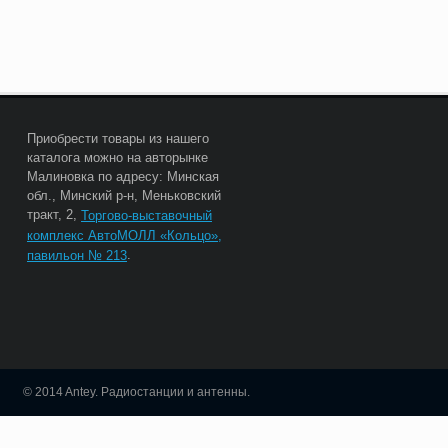
Приобрести товары из нашего
каталога можно на авторынке
Малиновка по адресу: Минская
обл., Минский р-н, Меньковский
тракт, 2,
Торгово-выставочный
комплекс АвтоМОЛЛ «Кольцо»,
.
павильон № 213
© 2014 Antey. Радиостанции и антенны.