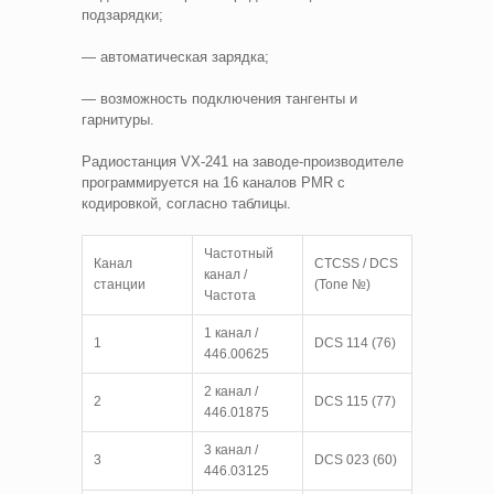
подзарядки;
— автоматическая зарядка;
— возможность подключения тангенты и
гарнитуры.
Радиостанция VX-241 на заводе-производителе
программируется на 16 каналов PMR с
кодировкой, согласно таблицы.
Частотный
Канал
CTCSS / DCS
канал /
станции
(Tone №)
Частота
1 канал /
1
DCS 114 (76)
446.00625
2 канал /
2
DCS 115 (77)
446.01875
3 канал /
3
DCS 023 (60)
446.03125