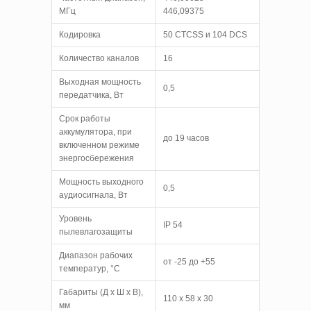
МГц
446,09375
Кодировка
50 CTCSS и 104 DCS
Количество каналов
16
Выходная мощность
0,5
передатчика, Вт
Срок работы
аккумулятора, при
до 19 часов
включенном режиме
энергосбережения
Мощность выходного
0,5
аудиосигнала, Вт
Уровень
IP 54
пылевлагозащиты
Диапазон рабочих
от -25 до +55
температур, °C
Габариты (Д x Ш x В),
110 x 58 x 30
мм