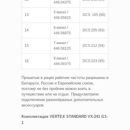
446.04375
5 канал /
13
DCS 165 (90)
446.05625
6 канал /
14
DCS 205 (93)
446.06875
7 канал /
15
DCS 212 (94)
446.08125
8 канал /
16
DCS 223 (95)
446.09375
Прошитые в рации рабочие частоты разрешены в
Беларуси, России и Европейском союзе,
поэтому ее без проблем можно взять в
путешествие или на отдых. Предусмотрено
подключение разнообразных дополнительных
аксессуаров.
Комплектация
VERTEX STANDARD VX-241 G3-
1