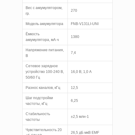
Вес с аккумулятором,
270
гр.
Модель аккумулятора
FNB-V131LI-UNI
Ёмкость
1380
аккумулятора, мА·ч
Напряжение питания,
7,4
В
Сетевое зарядное
устройство 100-240 В,
16,0 В; 1,0 А
50/60 Гц
Разнос каналов, кГц
12,5
Шаг подстройки
6,25
частоты, кГц
Стабильность
±2,5 млн-1
частоты
Чувствительность 20
26,5 дБ мкВ EMF