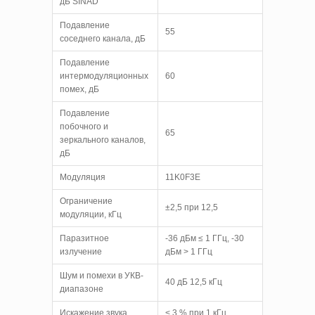
дБ SINAD
Подавление
55
соседнего канала, дБ
Подавление
интермодуляционных
60
помех, дБ
Подавление
побочного и
65
зеркального каналов,
дБ
Модуляция
11K0F3E
Ограничение
±2,5 при 12,5
модуляции, кГц
Паразитное
-36 дБм ≤ 1 ГГц, -30
излучение
дБм > 1 ГГц
Шум и помехи в УКВ-
40 дБ 12,5 кГц
диапазоне
Искажение звука
< 3 % при 1 кГц